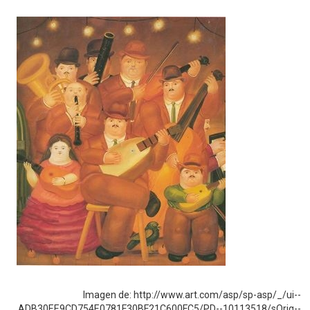
Imagen de: http://www.art.com/asp/sp-asp/_/ui--
ADB30EE9CD754E0781F30BF21C600FC5/PD--10113518/sOrig--