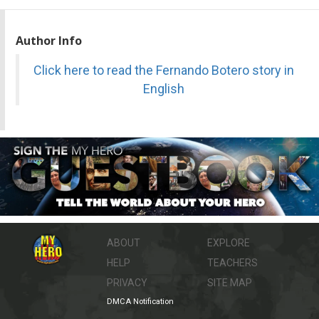
Author Info
Click here to read the Fernando Botero story in
English
ABOUT
EXPLORE
HELP
TEACHERS
PRIVACY
SITE MAP
DMCA Notification