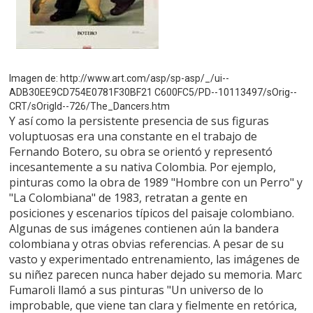
Imagen de: http://www.art.com/asp/sp-asp/_/ui--
ADB30EE9CD754E0781F30BF21 C600FC5/PD--10113497/sOrig--
CRT/sOrigId--726/The_Dancers.htm
Y así como la persistente presencia de sus figuras
voluptuosas era una constante en el trabajo de
Fernando Botero, su obra se orientó y representó
incesantemente a su nativa Colombia. Por ejemplo,
pinturas como la obra de 1989 "Hombre con un Perro" y
"La Colombiana" de 1983, retratan a gente en
posiciones y escenarios típicos del paisaje colombiano.
Algunas de sus imágenes contienen aún la bandera
colombiana y otras obvias referencias. A pesar de su
vasto y experimentado entrenamiento, las imágenes de
su niñez parecen nunca haber dejado su memoria. Marc
Fumaroli llamó a sus pinturas "Un universo de lo
improbable, que viene tan clara y fielmente en retórica,