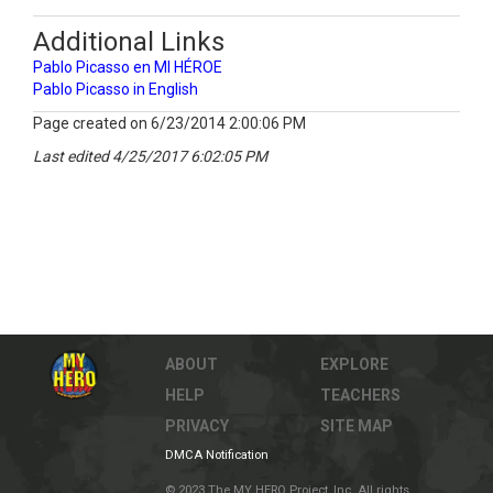
Additional Links
Pablo Picasso en MI HÉROE
Pablo Picasso in English
Page created on 6/23/2014 2:00:06 PM
Last edited 4/25/2017 6:02:05 PM
ABOUT
EXPLORE
HELP
TEACHERS
PRIVACY
SITE MAP
DMCA Notification
© 2023 The MY HERO Project, Inc. All rights